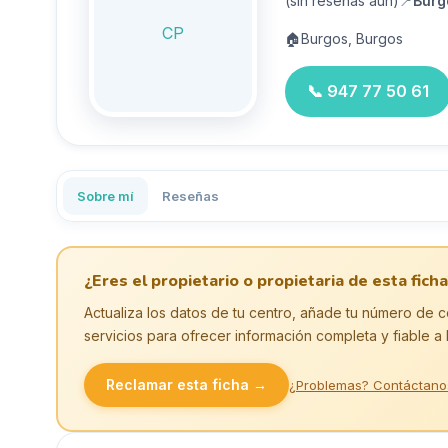
(sin reseñas aún)
📍
Burg
CP
🏠
Burgos, Burgos
📞
947 77 50 61
Sobre mí
Reseñas
¿Eres el propietario o propietaria de esta ficha
Actualiza los datos de tu centro, añade tu número de c
servicios para ofrecer información completa y fiable a 
Reclamar esta ficha →
¿Problemas? Contáctano