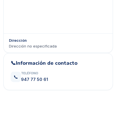
Dirección
Dirección no especificada
Ver en Google Maps →
📞
Información de contacto
TELÉFONO
📞
947 77 50 61