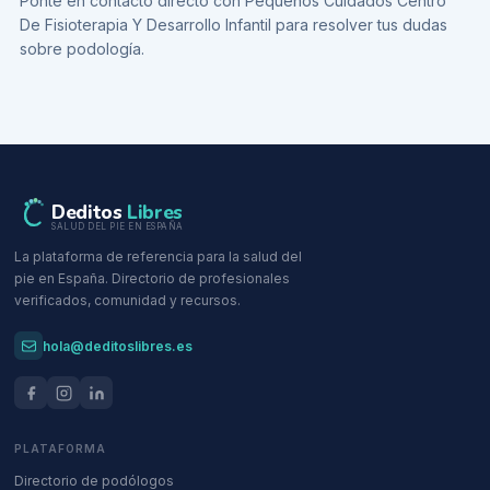
Ponte en contacto directo con
Pequeños Cuidados Centro
De Fisioterapia Y Desarrollo Infantil
para resolver tus dudas
sobre
podología
.
Deditos
Libres
SALUD DEL PIE EN ESPAÑA
La plataforma de referencia para la salud del
pie en España. Directorio de profesionales
verificados, comunidad y recursos.
hola@deditoslibres.es
PLATAFORMA
Directorio de podólogos