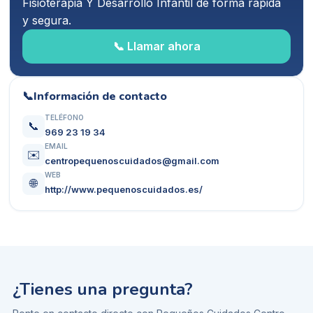
Fisioterapia Y Desarrollo Infantil
de forma rápida
y segura.
📞 Llamar ahora
📞
Información de contacto
TELÉFONO
📞
969 23 19 34
EMAIL
✉️
centropequenoscuidados@gmail.com
WEB
🌐
http://www.pequenoscuidados.es/
¿Tienes una pregunta?