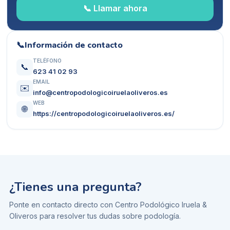
📞 Llamar ahora
📞
Información de contacto
TELÉFONO
📞
623 41 02 93
EMAIL
✉️
info@centropodologicoiruelaoliveros.es
WEB
🌐
https://centropodologicoiruelaoliveros.es/
¿Tienes una pregunta?
Ponte en contacto directo con
Centro Podológico Iruela &
Oliveros
para resolver tus dudas sobre
podología
.