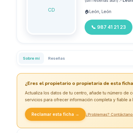
(sin reseñas aún)
📍
León
CD
🏠
León, León
📞
987 41 21 23
Sobre mí
Reseñas
¿Eres el propietario o propietaria de esta ficha
Actualiza los datos de tu centro, añade tu número de c
servicios para ofrecer información completa y fiable a 
Reclamar esta ficha →
¿Problemas? Contáctano