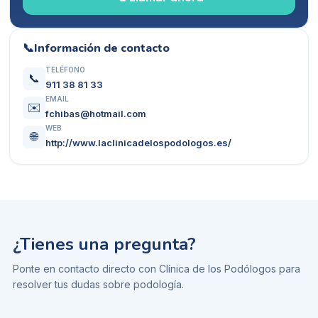
📞
Información de contacto
TELÉFONO
📞
911 38 81 33
EMAIL
✉️
fchibas@hotmail.com
WEB
🌐
http://www.laclinicadelospodologos.es/
¿Tienes una pregunta?
Ponte en contacto directo con
Clínica de los Podólogos
para
resolver tus dudas sobre
podología
.