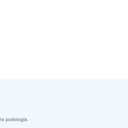
bre
podología
.