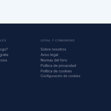
ALES
LEGAL Y COMUNIDAD
logo?
Sobre nosotros
gratis
Aviso legal
ecios
Normas del foro
s
Política de privacidad
Política de cookies
Configuración de cookies