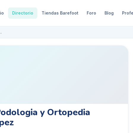
io
Directorio
Tiendas Barefoot
Foro
Blog
Prof
topedia Mariano López
Podologia y Ortopedia
pez