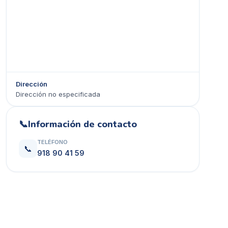
Dirección
Dirección no especificada
Ver en Google Maps →
📞
Información de contacto
TELÉFONO
📞
918 90 41 59