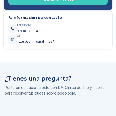
📞
Información de contacto
TELÉFONO
📞
911 90 73 04
WEB
🌐
https://clinicasdm.es/
¿Tienes una pregunta?
Ponte en contacto directo con
DM Clinica del Pie y Tobillo
para resolver tus dudas sobre
podología
.