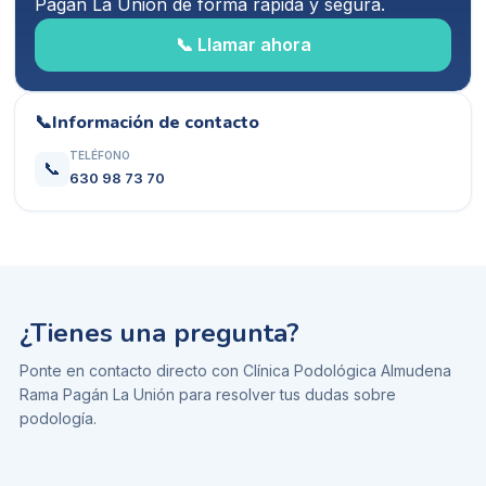
Pagán La Unión
de forma rápida y segura.
📞 Llamar ahora
📞
Información de contacto
TELÉFONO
📞
630 98 73 70
¿Tienes una pregunta?
Ponte en contacto directo con
Clínica Podológica Almudena
Rama Pagán La Unión
para resolver tus dudas sobre
podología
.