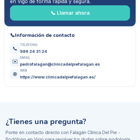
en Vigo
de forma rápida y segura.
📞 Llamar ahora
📞
Información de contacto
TELÉFONO
📞
986 24 31 24
EMAIL
✉️
pedrofalagan@clinicadelpiefalagan.es
WEB
🌐
https://www.clinicadelpiefalagan.es/
¿Tienes una pregunta?
Ponte en contacto directo con
Falagán Clínica Del Pie -
Podólogo en Vigo
para resolver tus dudas sobre
podología
.