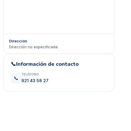
Dirección
Dirección no especificada
Ver en Google Maps →
📞
Información de contacto
TELÉFONO
📞
921 43 58 27