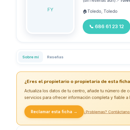
(sin reseñas aún)
📍
Tole
FY
🏠
Toledo, Toledo
📞
686 61 23 12
Sobre mí
Reseñas
¿Eres el propietario o propietaria de esta ficha
Actualiza los datos de tu centro, añade tu número de c
servicios para ofrecer información completa y fiable a 
Reclamar esta ficha →
¿Problemas? Contáctano