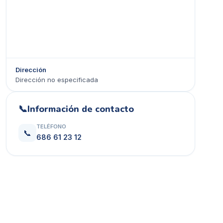
Dirección
Dirección no especificada
Ver en Google Maps →
📞
Información de contacto
TELÉFONO
📞
686 61 23 12