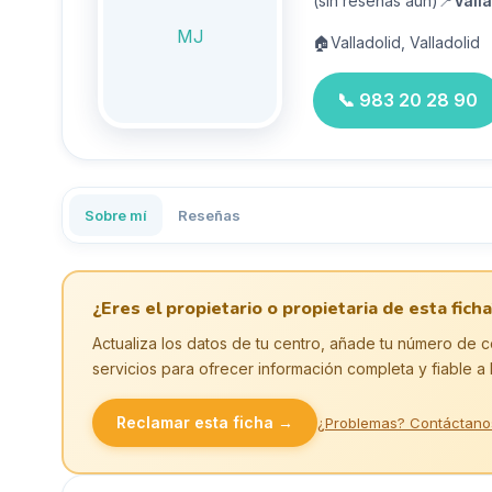
(sin reseñas aún)
📍
Valla
MJ
🏠
Valladolid, Valladolid
📞
983 20 28 90
Sobre mí
Reseñas
¿Eres el propietario o propietaria de esta ficha
Actualiza los datos de tu centro, añade tu número de c
servicios para ofrecer información completa y fiable a 
Reclamar esta ficha →
¿Problemas? Contáctano