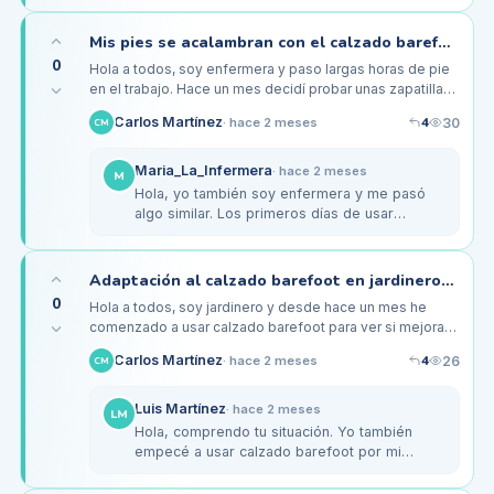
pies, pero empecé a usar…
Mis pies se acalambran con el calzado barefoot, ¿es normal?
0
Hola a todos, soy enfermera y paso largas horas de pie
en el trabajo. Hace un mes decidí probar unas zapatillas
barefoot con la esperanza de mejorar la comodidad de
4
Carlos Martínez
30
·
hace 2 meses
CM
mis pies. Sin…
Maria_La_Infermera
·
hace 2 meses
M
Hola, yo también soy enfermera y me pasó
algo similar. Los primeros días de usar
calzado barefoot, mis pies crujían y me dolían
las plantas. La clave fue darme…
Adaptación al calzado barefoot en jardineros: ¿dificultades con el uso diario?
0
Hola a todos, soy jardinero y desde hace un mes he
comenzado a usar calzado barefoot para ver si mejora
mi comodidad durante las largas horas de pie. Sin
4
Carlos Martínez
26
·
hace 2 meses
CM
embargo, he empezado a…
Luis Martínez
·
hace 2 meses
LM
Hola, comprendo tu situación. Yo también
empecé a usar calzado barefoot por mi
trabajo en el campo y al principio sufrí de
molestias similares. Lo que me ayudó…