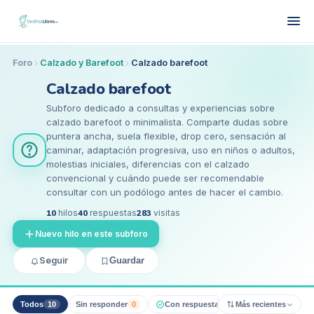
Foro
Calzado y Barefoot
Calzado barefoot
Calzado barefoot
Subforo dedicado a consultas y experiencias sobre
calzado barefoot o minimalista. Comparte dudas sobre
puntera ancha, suela flexible, drop cero, sensación al
caminar, adaptación progresiva, uso en niños o adultos,
molestias iniciales, diferencias con el calzado
convencional y cuándo puede ser recomendable
consultar con un podólogo antes de hacer el cambio.
10
hilos
40
respuestas
283
visitas
Nuevo hilo en este subforo
Seguir
Guardar
Todos
10
Sin responder
0
Con respuesta pro
Más recientes
0
Resueltos