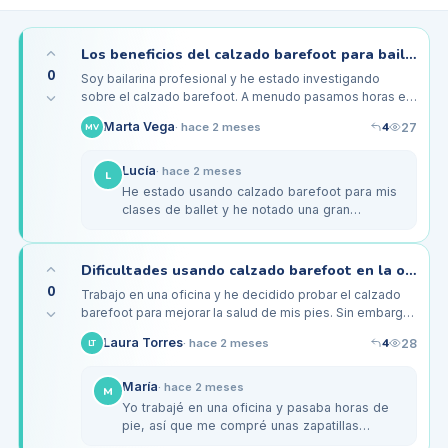
Los beneficios del calzado barefoot para bailarines: ¿vale la pena el cambio?
0
Soy bailarina profesional y he estado investigando
sobre el calzado barefoot. A menudo pasamos horas en
las puntas y me preocupa cómo el calzado tradicional
4
Marta Vega
27
·
hace 2 meses
MV
podría estar afectando…
Lucía
·
hace 2 meses
L
He estado usando calzado barefoot para mis
clases de ballet y he notado una gran
diferencia en la flexibilidad de mis pies. Al
principio sentí un poco de…
Dificultades usando calzado barefoot en la oficina: pies adoloridos al final del día
0
Trabajo en una oficina y he decidido probar el calzado
barefoot para mejorar la salud de mis pies. Sin embargo,
después de unas semanas, he empezado a sentir un
4
Laura Torres
28
·
hace 2 meses
LT
dolor constante en…
María
·
hace 2 meses
M
Yo trabajé en una oficina y pasaba horas de
pie, así que me compré unas zapatillas
barefoot. Al principio, también me dolían los