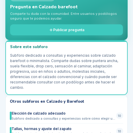
Pregunta en
Calzado barefoot
Comparte tu duda con la comunidad. Entre usuarios y podólogos
seguro que te podemos ayudar.
Publicar pregunta
Sobre este subforo
Subforo dedicado a consultas y experiencias sobre calzado
barefoot o minimalista. Comparte dudas sobre puntera ancha,
suela flexible, drop cero, sensación al caminar, adaptación
progresiva, uso en niños o adultos, molestias iniciales,
diferencias con el calzado convencional y cuándo puede ser
recomendable consultar con un podólogo antes de hacer el
cambio.
Otros subforos en
Calzado y Barefoot
Elección de calzado adecuado
10
Subforo dedicado a consultas y experiencias sobre cómo elegir un calzado adecuado según el tipo de pie, la actividad diaria y las molestias de cada persona. Comparte dudas sobre talla, horma, suela, amortiguación, estabilidad, puntera, materiales, calzado para caminar muchas horas y señales de que un zapato puede estar causando dolor, rozaduras o problemas en la pisada.
Tallas, hormas y ajuste del zapato
10