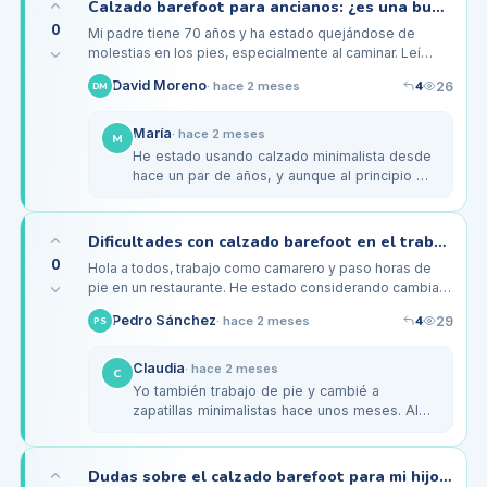
Calzado barefoot para ancianos: ¿es una buena opción para su salud?
0
Mi padre tiene 70 años y ha estado quejándose de
molestias en los pies, especialmente al caminar. Leí
sobre el calzado barefoot y cómo podría ayudar en su
4
David Moreno
26
·
hace 2 meses
DM
equilibrio y comodidad,…
María
·
hace 2 meses
M
He estado usando calzado minimalista desde
hace un par de años, y aunque al principio mis
pies no estaban acostumbrados, ahora me
siento mucho mejor. Mi madre,…
Dificultades con calzado barefoot en el trabajo: pies cansados al final del día
0
Hola a todos, trabajo como camarero y paso horas de
pie en un restaurante. He estado considerando cambiar
a calzado barefoot porque he oído que es mejor para la
4
Pedro Sánchez
29
·
hace 2 meses
PS
salud de los pies.…
Claudia
·
hace 2 meses
C
Yo también trabajo de pie y cambié a
zapatillas minimalistas hace unos meses. Al
principio, mis pies estaban un poco cansados,
pero después de un par de…
Dudas sobre el calzado barefoot para mi hijo que empieza a caminar