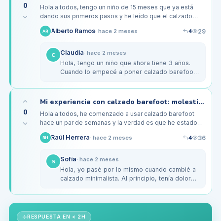
0
Hola a todos, tengo un niño de 15 meses que ya está
dando sus primeros pasos y he leído que el calzado
barefoot es ideal para sus pies en desarrollo. Pero
4
Alberto Ramos
29
·
hace 2 meses
AR
tengo algunas dudas. ¿Es…
Claudia
·
hace 2 meses
C
Hola, tengo un niño que ahora tiene 3 años.
Cuando lo empecé a poner calzado barefoot
a los 18 meses, noté que su pisada mejoró.
La clave es dejar que sus pies…
Mi experiencia con calzado barefoot: molestias al adaptarme a las zapatillas
0
Hola a todos, he comenzado a usar calzado barefoot
hace un par de semanas y la verdad es que he estado
sintiendo algunas molestias en los pies, especialmente
4
Raúl Herrera
36
·
hace 2 meses
RH
en la planta y los…
Sofía
·
hace 2 meses
S
Hola, yo pasé por lo mismo cuando cambié a
calzado minimalista. Al principio, tenía dolor
en la planta del pie, pero lo que me ayudó fue
usar las zapatillas…
RESPUESTA EN < 2H