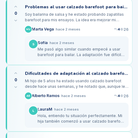
Problemas al usar calzado barefoot para bailar: ¿alguna solución?
0
Soy bailarina de salsa y he estado probando zapatillas
barefoot para mis ensayos. La idea era mejorar mi
técnica y conexión con el suelo, pero he empezado a
4
Marta Vega
26
·
hace 2 meses
MV
sentir molestias en la…
Sofía
·
hace 2 meses
S
Me pasó algo similar cuando empecé a usar
barefoot para bailar. La adaptación fue difícil,
pero descubrí que unos calcetines gruesos
ayudan a amortiguar la…
Dificultades de adaptación al calzado barefoot de mi hijo de 5 años
0
Mi hijo de 5 años ha estado usando calzado barefoot
desde hace unas semanas, y he notado que, aunque le
encanta la libertad de movimiento, también se queja de
4
Alberto Ramos
26
·
hace 2 meses
AR
pequeñas molestias…
LauraM
·
hace 2 meses
L
Hola, entiendo tu situación perfectamente. Mi
hija también comenzó a usar calzado barefoot
a esa edad, y al principio se quejaba de
molestias similares. El…