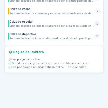
Subforo centrado en todo lo relacionado con el ajuste perfecto del calzado. Aquí los usuarios pueden consultar sobre cómo elegir la talla correcta, diferentes tipos de horma, ancho y volumen del pie, problemas frecuentes de ajuste como rozaduras o puntos de presión, y cómo un calzado bien ajustado influye en la comodidad, prevención de lesiones y salud del pie en general.
Calzado infantil
7
Subforo dedicado a consultas y experiencias sobre la elección de calzado para niños y adolescentes. Comparte dudas sobre primeros zapatos, tallas, hormas, puntera, flexibilidad, suela, contrafuerte, calzado escolar, deportivo o de diario, molestias al caminar y señales de que un zapato puede no ser adecuado para el desarrollo saludable del pie infantil.
Calzado escolar
10
Subforo centrado en todo lo relacionado con el calzado usado en la escuela: zapatos para el colegio, mocasines, merceditas, zapatillas deportivas para educación física y calzado reglamentario. Aquí se pueden plantear dudas sobre comodidad, durabilidad, ajuste, horma adecuada, materiales, suela flexible y prevención de molestias o deformidades en los pies de los niños durante la jornada escolar.
Calzado deportivo
10
Subforo dedicado a todo lo relacionado con el calzado para la práctica deportiva: zapatillas de running, trail, gimnasio, fútbol, baloncesto y otros deportes. Se tratarán temas sobre ajuste, comodidad, tipo de suela, absorción de impactos, materiales, prevención de lesiones y elección del calzado adecuado según tipo de pie, disciplina y nivel del deportista. También se pueden compartir experiencias de uso, comparativas entre marcas y recomendaciones generales de mantenimiento y durabilidad.
Reglas del subforo
Una pregunta por hilo.
Si tu duda es muy específica, busca el subtema adecuado.
Los podólogos no diagnostican online — sólo orientan.