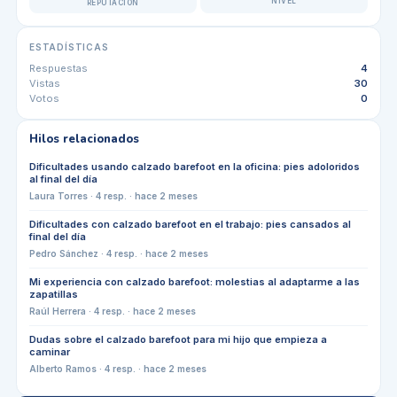
NIVEL
REPUTACIÓN
ESTADÍSTICAS
Respuestas
4
Vistas
30
Votos
0
Hilos relacionados
Dificultades usando calzado barefoot en la oficina: pies adoloridos
al final del día
Laura Torres
·
4
resp. ·
hace 2 meses
Dificultades con calzado barefoot en el trabajo: pies cansados al
final del día
Pedro Sánchez
·
4
resp. ·
hace 2 meses
Mi experiencia con calzado barefoot: molestias al adaptarme a las
zapatillas
Raúl Herrera
·
4
resp. ·
hace 2 meses
Dudas sobre el calzado barefoot para mi hijo que empieza a
caminar
Alberto Ramos
·
4
resp. ·
hace 2 meses