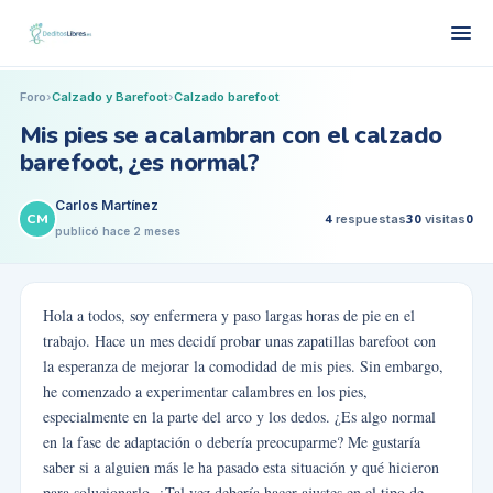
Foro
›
Calzado y Barefoot
›
Calzado barefoot
Mis pies se acalambran con el calzado
barefoot, ¿es normal?
Carlos Martínez
CM
4
respuestas
30
visitas
0
publicó
hace 2 meses
Hola a todos, soy enfermera y paso largas horas de pie en el
trabajo. Hace un mes decidí probar unas zapatillas barefoot con
la esperanza de mejorar la comodidad de mis pies. Sin embargo,
he comenzado a experimentar calambres en los pies,
especialmente en la parte del arco y los dedos. ¿Es algo normal
en la fase de adaptación o debería preocuparme? Me gustaría
saber si a alguien más le ha pasado esta situación y qué hicieron
para solucionarlo. ¿Tal vez debería hacer ajustes en el tipo de