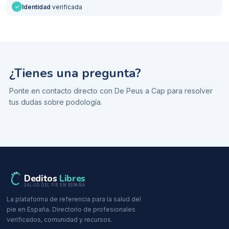
Identidad
verificada
✓
¿Tienes una pregunta?
Ponte en contacto directo con
De Peus a Cap
para resolver
tus dudas sobre
podología
.
Deditos
Libres
SALUD DEL PIE EN ESPAÑA
La plataforma de referencia para la salud del
pie en España. Directorio de profesionales
verificados, comunidad y recursos.