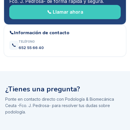
Fco. J. Pedrosa-
de forma rápida y segura.
📞 Llamar ahora
📞
Información de contacto
TELÉFONO
📞
652 55 66 40
¿Tienes una pregunta?
Ponte en contacto directo con
Podología & Biomecánica
Ceuta -Fco. J. Pedrosa-
para resolver tus dudas sobre
podología
.