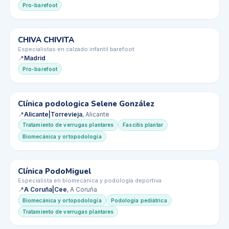
Pro-barefoot
CHIVA CHIVITA
✓ Verificado
Especialistas en calzado infantil barefoot
📍
Madrid
Pro-barefoot
Clínica podologica Selene González
✓ Verificado
★ Premium
📍
Alicante|Torrevieja
, Alicante
Tratamiento de verrugas plantares
Fascitis plantar
Biomecánica y ortopodología
CP
Clínica PodoMiguel
★ Premium
Especialista en biomecánica y podología deportiva
📍
A Coruña|Cee
, A Coruña
Biomecánica y ortopodología
Podología pediátrica
Tratamiento de verrugas plantares