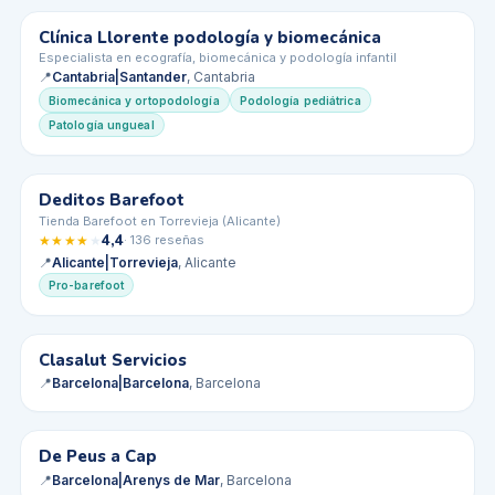
Clínica Llorente podología y biomecánica
★ Premium
Especialista en ecografía, biomecánica y podología infantil
📍
Cantabria|Santander
, Cantabria
Biomecánica y ortopodología
Podología pediátrica
Patología ungueal
Deditos Barefoot
✓ Verificado
★ Premium
Tienda Barefoot en Torrevieja (Alicante)
4,4
★
★
★
★
★
·
136
reseñas
📍
Alicante|Torrevieja
, Alicante
Pro-barefoot
Clasalut Servicios
✓ Verificado
★ Premium
📍
Barcelona|Barcelona
, Barcelona
De Peus a Cap
✓ Verificado
★ Premium
📍
Barcelona|Arenys de Mar
, Barcelona