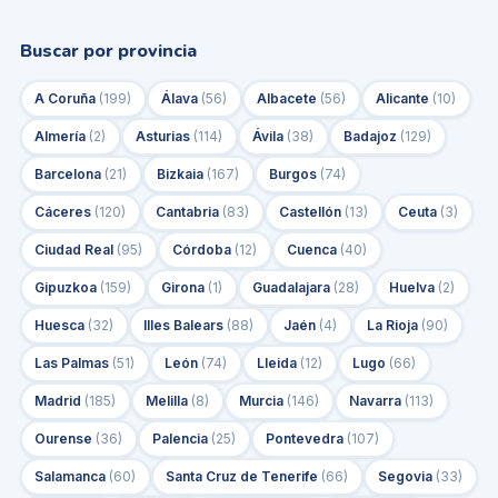
Buscar por provincia
A Coruña
(
199
)
Álava
(
56
)
Albacete
(
56
)
Alicante
(
10
)
Almería
(
2
)
Asturias
(
114
)
Ávila
(
38
)
Badajoz
(
129
)
Barcelona
(
21
)
Bizkaia
(
167
)
Burgos
(
74
)
Cáceres
(
120
)
Cantabria
(
83
)
Castellón
(
13
)
Ceuta
(
3
)
Ciudad Real
(
95
)
Córdoba
(
12
)
Cuenca
(
40
)
Gipuzkoa
(
159
)
Girona
(
1
)
Guadalajara
(
28
)
Huelva
(
2
)
Huesca
(
32
)
Illes Balears
(
88
)
Jaén
(
4
)
La Rioja
(
90
)
Las Palmas
(
51
)
León
(
74
)
Lleida
(
12
)
Lugo
(
66
)
Madrid
(
185
)
Melilla
(
8
)
Murcia
(
146
)
Navarra
(
113
)
Ourense
(
36
)
Palencia
(
25
)
Pontevedra
(
107
)
Salamanca
(
60
)
Santa Cruz de Tenerife
(
66
)
Segovia
(
33
)