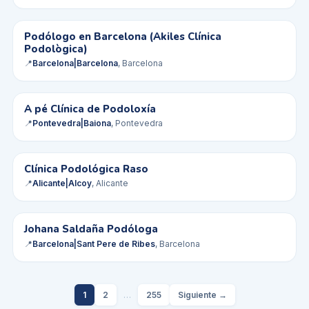
Podólogo en Barcelona (Akiles Clínica
✓ Verificado
Podològica)
📍
Barcelona|Barcelona
, Barcelona
AP
A pé Clínica de Podoloxía
✓ Verificado
📍
Pontevedra|Baiona
, Pontevedra
Clínica Podológica Raso
✓ Verificado
📍
Alicante|Alcoy
, Alicante
Johana Saldaña Podóloga
✓ Verificado
📍
Barcelona|Sant Pere de Ribes
, Barcelona
1
2
…
255
Siguiente →