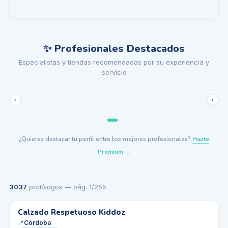
✨ Profesionales Destacados
Deditos Barefoot
Clínica PodoMiguel
Especialistas y tiendas recomendadas por su experiencia y
Tienda Barefoot en Torrevieja (Alicante)
Especialista en biomecánica y podología deportiva
servicio
📍
Torrevieja, Alicante
📍
Cee, A Coruña
De Peus a Cap
★★★★
☆
(
4.4
) ·
136
reseñas
Clínica podologica Selene González
📍
Arenys de Mar, Barcelona
🦶
DESTACADO
Verificado
‹
›
📍
Torrevieja, Alicante
👟
DESTACADO
Verificado
★ Premium
🦶
DESTACADO
Verificado
★ Premium
🦶
DESTACADO
Verificado
★ Premium
★ Premium
¿Quieres destacar tu perfil entre los mejores profesionales?
Hazte
Premium →
3037
podólogos
— pág.
1
/
255
Calzado Respetuoso Kiddoz
✓ Verificado
📍
Córdoba