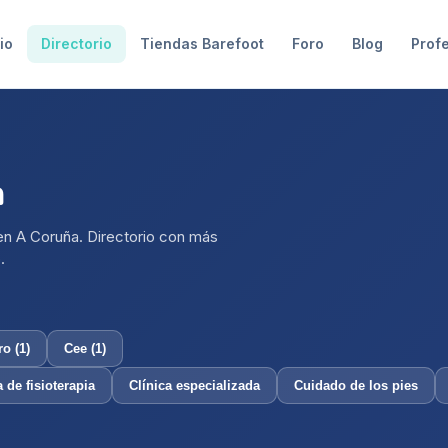
io
Directorio
Tiendas Barefoot
Foro
Blog
Prof
a
 en
A Coruña
. Directorio con más
.
ro
(
1
)
Cee
(
1
)
a de fisioterapia
Clínica especializada
Cuidado de los pies