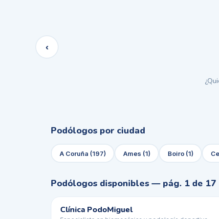
Clínica PodoMiguel
Especialista en biomecánica y
podología deportiva
📍
Cee, A Coruña
‹
🦶
Verificado
DESTACADO
★ Premium
¿Qui
Podólogos por ciudad
A Coruña
(
197
)
Ames
(
1
)
Boiro
(
1
)
Ce
Podólogos disponibles
— pág. 1 de 17
Clínica PodoMiguel
★ Premiu