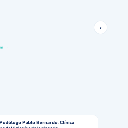
o
›
um →
Podólogo Pablo Bernardo. Clínica