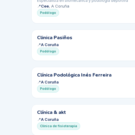
CP
Especialista en biomecánica y podología deportiva
📍
Cee
, A Coruña
Podólogo
CP
Clinica Pasiños
📍
A Coruña
Podólogo
CP
Clínica Podológica Inés Ferreira
📍
A Coruña
Podólogo
C&
Clínica & akt
📍
A Coruña
Clínica de fisioterapia