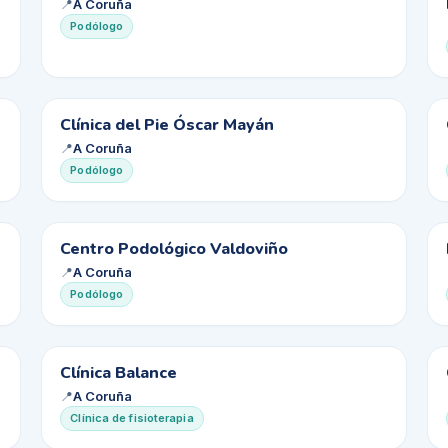
CP
📍
A Coruña
Podólogo
CD
Clínica del Pie Óscar Mayán
📍
A Coruña
Podólogo
CP
Centro Podológico Valdoviño
📍
A Coruña
Podólogo
CB
Clínica Balance
📍
A Coruña
Clínica de fisioterapia