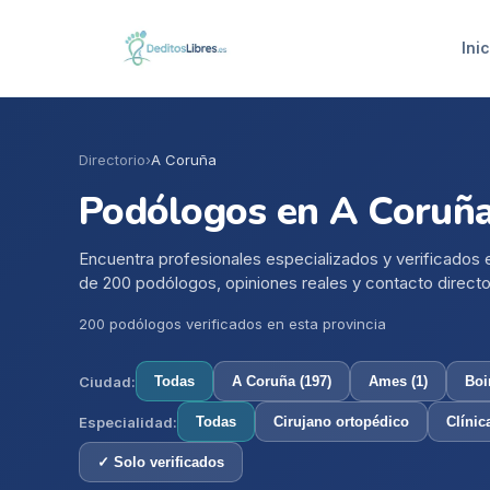
Inic
Directorio
›
A Coruña
Podólogos en
A Coruñ
Encuentra profesionales especializados y verificados
de
200
podólogos, opiniones reales y contacto directo
200
podólogo
s
verificado
s
en esta provincia
Ciudad:
Todas
A Coruña
(
197
)
Ames
(
1
)
Boi
Especialidad:
Todas
Cirujano ortopédico
Clínic
✓ Solo verificados