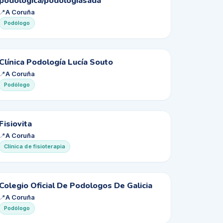
PP
podológica/podologiasada
📍
A Coruña
Podólogo
CP
Clínica Podología Lucía Souto
📍
A Coruña
Podólogo
F
Fisiovita
📍
A Coruña
Clínica de fisioterapia
CO
Colegio Oficial De Podologos De Galicia
📍
A Coruña
Podólogo