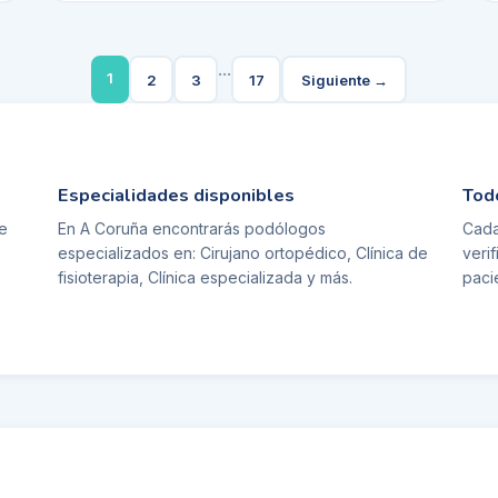
...
1
2
3
17
Siguiente →
Especialidades disponibles
Tod
e
En
A Coruña
encontrarás podólogos
Cada
especializados en:
Cirujano ortopédico, Clínica de
veri
fisioterapia, Clínica especializada
y más.
paci