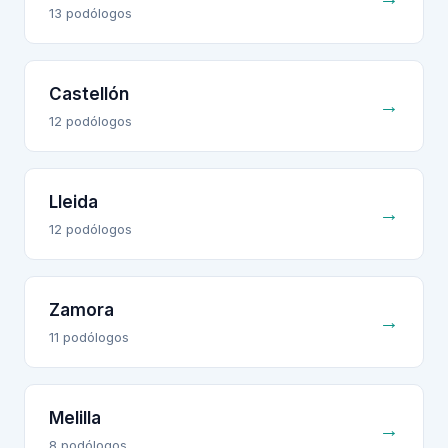
13
podólogo
s
Castellón
→
12
podólogo
s
Lleida
→
12
podólogo
s
Zamora
→
11
podólogo
s
Melilla
→
8
podólogo
s