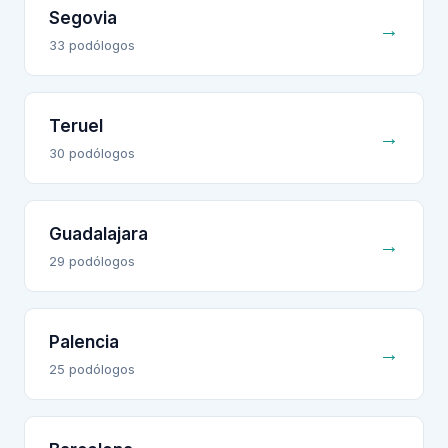
Segovia
→
33
podólogo
s
Teruel
→
30
podólogo
s
Guadalajara
→
29
podólogo
s
Palencia
→
25
podólogo
s