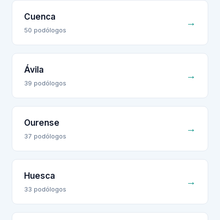
Cuenca
→
50
podólogo
s
Ávila
→
39
podólogo
s
Ourense
→
37
podólogo
s
Huesca
→
33
podólogo
s