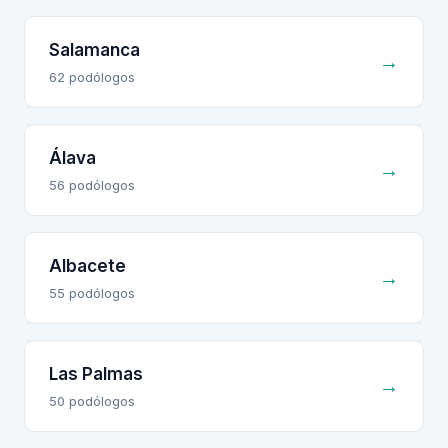
Salamanca
→
62
podólogo
s
Álava
→
56
podólogo
s
Albacete
→
55
podólogo
s
Las Palmas
→
50
podólogo
s