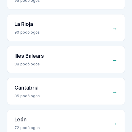
95
podólogo
s
La Rioja
→
90
podólogo
s
Illes Balears
→
88
podólogo
s
Cantabria
→
85
podólogo
s
León
→
72
podólogo
s