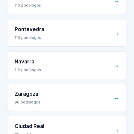
→
116
podólogo
s
Pontevedra
→
115
podólogo
s
Navarra
→
112
podólogo
s
Zaragoza
→
96
podólogo
s
Ciudad Real
→