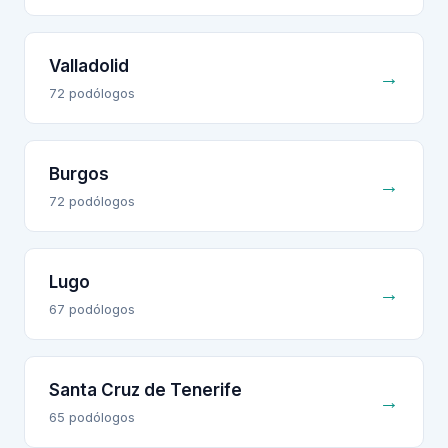
Valladolid
→
72
podólogo
s
Burgos
→
72
podólogo
s
Lugo
→
67
podólogo
s
Santa Cruz de Tenerife
→
65
podólogo
s