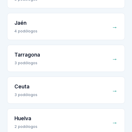
Jaén
→
4
podólogo
s
Tarragona
→
3
podólogo
s
Ceuta
→
3
podólogo
s
Huelva
→
2
podólogo
s