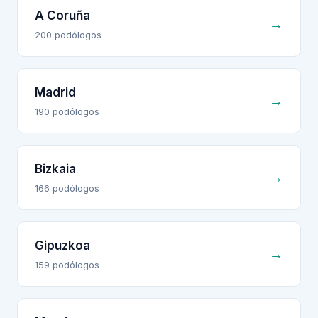
A Coruña
→
200
podólogo
s
Madrid
→
190
podólogo
s
Bizkaia
→
166
podólogo
s
Gipuzkoa
→
159
podólogo
s