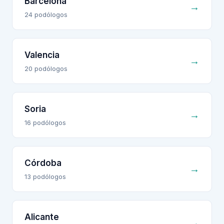
Barcelona
→
24
podólogo
s
Valencia
→
20
podólogo
s
Soria
→
16
podólogo
s
Córdoba
→
13
podólogo
s
Alicante
→