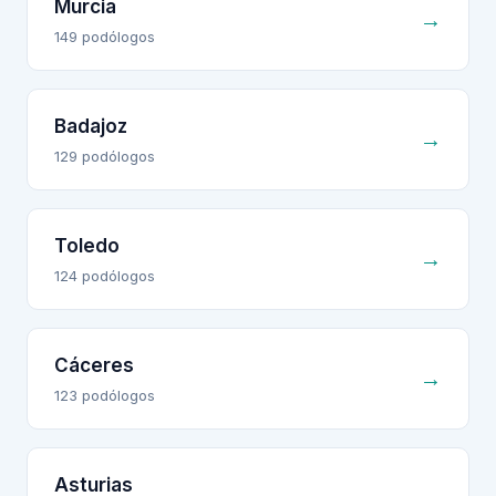
Murcia
→
149
podólogo
s
Badajoz
→
129
podólogo
s
Toledo
→
124
podólogo
s
Cáceres
→
123
podólogo
s
Asturias