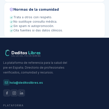
Normas de la comunidad
Trata a otros con respeto.
No sustituye consulta médica.
Sin spam ni autopromoción.
Cita fuentes si das datos clínicos.
Deditos
Libres
SALUD DEL PIE EN ESPAÑA
La plataforma de referencia para la salud del
pie en España. Directorio de profesionales
verificados, comunidad y recursos.
hola@deditoslibres.es
PLATAFORMA