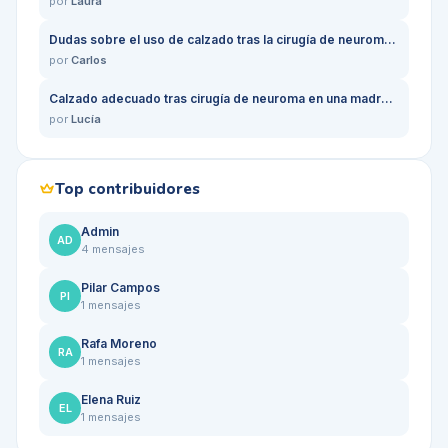
por
Laura
Dudas sobre el uso de calzado tras la cirugía de neuroma de Morton en enfermeras
por
Carlos
Calzado adecuado tras cirugía de neuroma en una madre trabajadora
por
Lucía
Top contribuidores
Admin
AD
4
mensajes
Pilar Campos
PI
1
mensajes
Rafa Moreno
RA
1
mensajes
Elena Ruiz
EL
1
mensajes