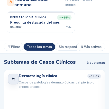
· los hilos que más
semana
crecen
DERMATOLOGÍA CLÍNICA
+85%
Pregunta destacada del mes
usuario1
12
Filtrar
Todos los temas
Sin responder
Más activos
Con resp
18
Subtemas de
Casos Clínicos
3
subtemas
Dermatología clínica
+
3
HOY
Casos de patologías dermatológicas del pie (solo
profesionales)