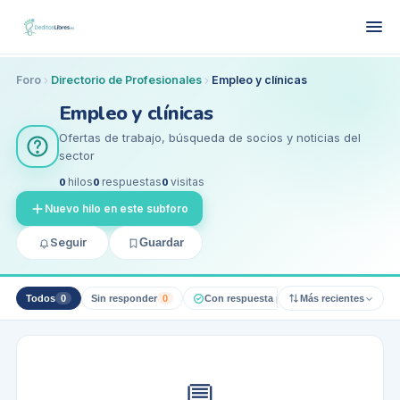
Foro
Directorio de Profesionales
Empleo y clínicas
Empleo y clínicas
Ofertas de trabajo, búsqueda de socios y noticias del
sector
0
hilos
0
respuestas
0
visitas
Nuevo hilo en este subforo
Seguir
Guardar
Todos
0
Sin responder
0
Con respuesta pro
0
Más recientes
Resueltos
0
💬