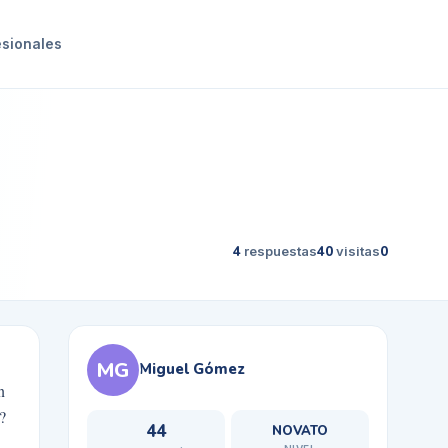
esionales
4
respuestas
40
visitas
0
MG
Miguel Gómez
n
?
44
NOVATO