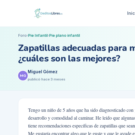
Inic
Foro
›
Pie Infantil
›
Pie plano infantil
Zapatillas adecuadas para mi
¿cuáles son las mejores?
Miguel Gómez
MG
publicó
hace 3 meses
Tengo un niño de 5 años que ha sido diagnosticado con 
desarrollo y comodidad al caminar. He leído que alguna
tiene recomendaciones específicas de zapatillas que sea
Me gustaría encontrar algo que le guste y que le ayude en