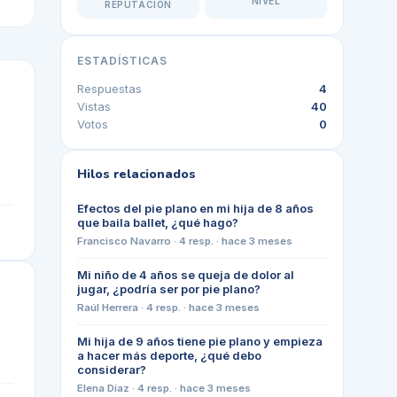
NIVEL
REPUTACIÓN
ESTADÍSTICAS
Respuestas
4
Vistas
40
Votos
0
Hilos relacionados
Efectos del pie plano en mi hija de 8 años
que baila ballet, ¿qué hago?
Francisco Navarro
·
4
resp. ·
hace 3 meses
Mi niño de 4 años se queja de dolor al
jugar, ¿podría ser por pie plano?
Raúl Herrera
·
4
resp. ·
hace 3 meses
Mi hija de 9 años tiene pie plano y empieza
a hacer más deporte, ¿qué debo
considerar?
Elena Díaz
·
4
resp. ·
hace 3 meses