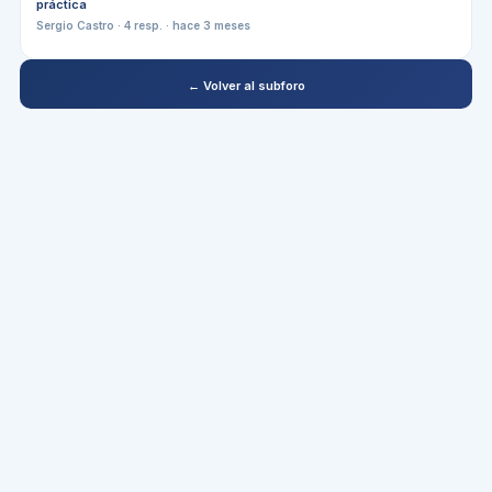
práctica
Sergio Castro
·
4
resp. ·
hace 3 meses
← Volver al subforo