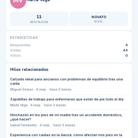
MV
11
NOVATO
NIVEL
REPUTACIÓN
ESTADÍSTICAS
Respuestas
4
Vistas
44
Votos
0
Hilos relacionados
Calzado ideal para ancianos con problemas de equilibrio tras una
caída
Miguel Gómez
·
4
resp. ·
hace 3 meses
Zapatillas de trabajo para enfermeras que están de pie todo el día
Marta Vega
·
4
resp. ·
hace 3 meses
Hinchazón en los pies de mi madre tras un accidente doméstico,
¿qué hacer?
Isabel Fernández
·
4
resp. ·
hace 3 meses
Experiencia con caídas en la danza: cómo afectan mis pies en la