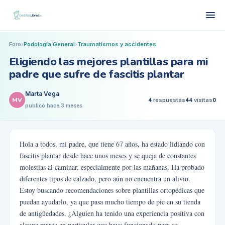
Foro
›
Podología General
›
Traumatismos y accidentes
Eligiendo las mejores plantillas para mi
padre que sufre de fascitis plantar
Marta Vega
MV
4
respuestas
44
visitas
0
publicó
hace 3 meses
Hola a todos, mi padre, que tiene 67 años, ha estado lidiando con
fascitis plantar desde hace unos meses y se queja de constantes
molestias al caminar, especialmente por las mañanas. Ha probado
diferentes tipos de calzado, pero aún no encuentra un alivio.
Estoy buscando recomendaciones sobre plantillas ortopédicas que
puedan ayudarlo, ya que pasa mucho tiempo de pie en su tienda
de antigüedades. ¿Alguien ha tenido una experiencia positiva con
alguna marca en particular que haya funcionado para su