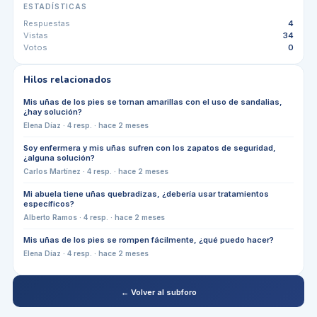
ESTADÍSTICAS
Respuestas
4
Vistas
34
Votos
0
Hilos relacionados
Mis uñas de los pies se tornan amarillas con el uso de sandalias,
¿hay solución?
Elena Díaz
·
4
resp. ·
hace 2 meses
Soy enfermera y mis uñas sufren con los zapatos de seguridad,
¿alguna solución?
Carlos Martínez
·
4
resp. ·
hace 2 meses
Mi abuela tiene uñas quebradizas, ¿debería usar tratamientos
específicos?
Alberto Ramos
·
4
resp. ·
hace 2 meses
Mis uñas de los pies se rompen fácilmente, ¿qué puedo hacer?
Elena Díaz
·
4
resp. ·
hace 2 meses
← Volver al subforo