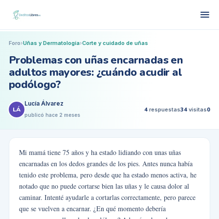
Foro
›
Uñas y Dermatología
›
Corte y cuidado de uñas
Problemas con uñas encarnadas en
adultos mayores: ¿cuándo acudir al
podólogo?
Lucía Álvarez
LÁ
4
respuestas
34
visitas
0
publicó
hace 2 meses
Mi mamá tiene 75 años y ha estado lidiando con unas uñas
encarnadas en los dedos grandes de los pies. Antes nunca había
tenido este problema, pero desde que ha estado menos activa, he
notado que no puede cortarse bien las uñas y le causa dolor al
caminar. Intenté ayudarle a cortarlas correctamente, pero parece
que se vuelven a encarnar. ¿En qué momento debería