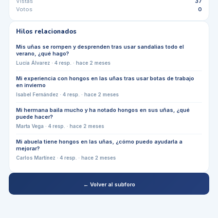
Vistas
37
Votos
0
Hilos relacionados
Mis uñas se rompen y desprenden tras usar sandalias todo el
verano, ¿qué hago?
Lucía Álvarez
·
4
resp. ·
hace 2 meses
Mi experiencia con hongos en las uñas tras usar botas de trabajo
en invierno
Isabel Fernández
·
4
resp. ·
hace 2 meses
Mi hermana baila mucho y ha notado hongos en sus uñas, ¿qué
puede hacer?
Marta Vega
·
4
resp. ·
hace 2 meses
Mi abuela tiene hongos en las uñas, ¿cómo puedo ayudarla a
mejorar?
Carlos Martínez
·
4
resp. ·
hace 2 meses
← Volver al subforo