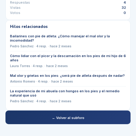
Respuestas
4
Vistas
32
Votos
0
Hilos relacionados
Bailarines con pie de atleta: ¿Cómo manejar el mal olor y la
incomodidad?
Pedro Sánchez
·
4
resp. ·
hace 2 meses
Cómo lidiar con el picor y la descamación en los pies de mi hijo de 6
años
Laura Torres
·
4
resp. ·
hace 2 meses
Mal olor y grietas en los pies: ¿será pie de atleta después de nadar?
Antonio Romero
·
4
resp. ·
hace 2 meses
La experiencia de mi abuela con hongos en los pies y el remedio
natural que usó
Pedro Sánchez
·
4
resp. ·
hace 2 meses
← Volver al subforo