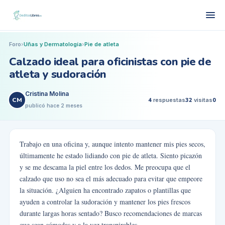
Foro
›
Uñas y Dermatología
›
Pie de atleta
Calzado ideal para oficinistas con pie de
atleta y sudoración
Cristina Molina
CM
4
respuestas
32
visitas
0
publicó
hace 2 meses
Trabajo en una oficina y, aunque intento mantener mis pies secos,
últimamente he estado lidiando con pie de atleta. Siento picazón
y se me descama la piel entre los dedos. Me preocupa que el
calzado que uso no sea el más adecuado para evitar que empeore
la situación. ¿Alguien ha encontrado zapatos o plantillas que
ayuden a controlar la sudoración y mantener los pies frescos
durante largas horas sentado? Busco recomendaciones de marcas
que sean cómodas y a la vez transpirables.