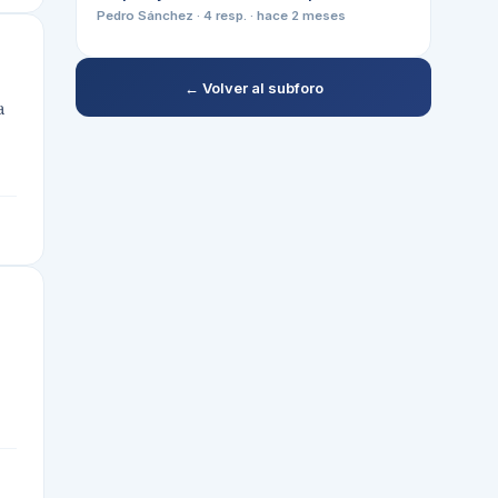
Pedro Sánchez
·
4
resp. ·
hace 2 meses
← Volver al subforo
a