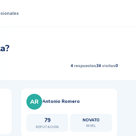
esionales
ta?
4
respuestas
34
visitas
0
AR
Antonio Romero
79
NOVATO
NIVEL
REPUTACIÓN