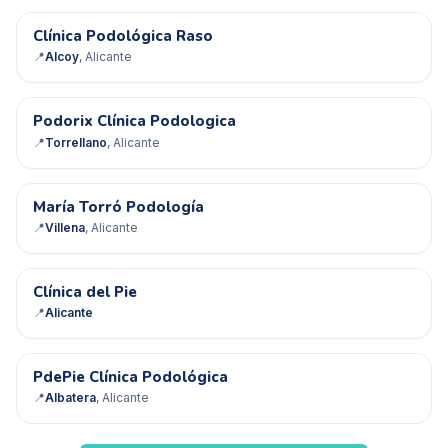
Clínica Podológica Raso
✓ Verificado
📍
Alcoy
, Alicante
PC
Podorix Clínica Podologica
📍
Torrellano
, Alicante
MT
María Torró Podología
📍
Villena
, Alicante
CD
Clínica del Pie
📍
Alicante
PC
PdePie Clínica Podológica
📍
Albatera
, Alicante