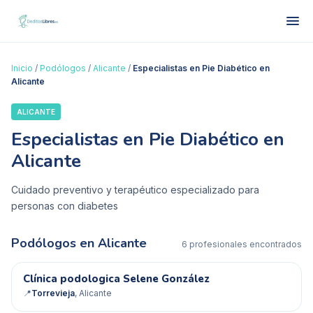
Inicio
/
Podólogos
/
Alicante
/
Especialistas en Pie Diabético en
Alicante
ALICANTE
Especialistas en Pie Diabético en
Alicante
Cuidado preventivo y terapéutico especializado para
personas con diabetes
Podólogos en
Alicante
6
profesional
es
encontrado
s
Clínica podologica Selene González
✓ Verificado
📍
Torrevieja
, Alicante