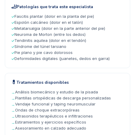
🦶
Patologías que trata este especialista
Fascitis plantar (dolor en la planta del pie)
✓
Espolón calcáneo (dolor en el talón)
✓
Metatarsalgia (dolor en la parte anterior del pie)
✓
Neuroma de Morton (entre los dedos)
✓
Tendinitis aquilea (dolor en el tendón)
✓
Síndrome del túnel tarsiano
✓
Pie plano y pie cavo dolorosos
✓
Deformidades digitales (juanetes, dedos en garra)
✓
💊
Tratamientos disponibles
Análisis biomecánico y estudio de la pisada
→
Plantillas ortopédicas de descarga personalizadas
→
Vendaje funcional y taping neuromuscular
→
Ondas de choque extracorpóreas
→
Ultrasonidos terapéuticos e infiltraciones
→
Estiramientos y ejercicios específicos
→
Asesoramiento en calzado adecuado
→