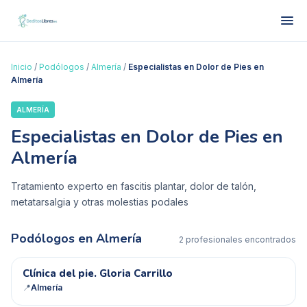
Inicio
/
Podólogos
/
Almería
/
Especialistas en Dolor de Pies en
Almería
ALMERÍA
Especialistas en Dolor de Pies en
Almería
Tratamiento experto en fascitis plantar, dolor de talón,
metatarsalgia y otras molestias podales
Podólogos en
Almería
2
profesional
es
encontrado
s
CD
Clínica del pie. Gloria Carrillo
📍
Almería