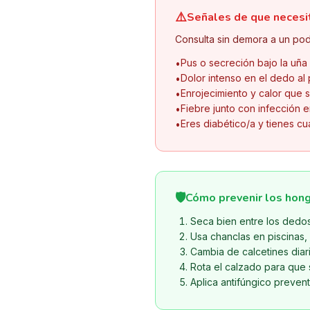
⚠️
Señales de que necesi
Consulta sin demora a un pod
Pus o secreción bajo la uña
•
Dolor intenso en el dedo al
•
Enrojecimiento y calor que s
•
Fiebre junto con infección e
•
Eres diabético/a y tienes cu
•
🛡️
Cómo prevenir los hong
Seca bien entre los dedo
Usa chanclas en piscinas,
Cambia de calcetines diari
Rota el calzado para que 
Aplica antifúngico preven