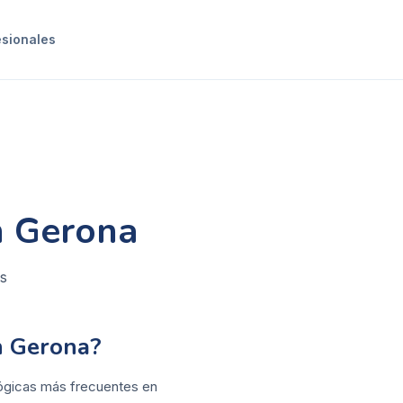
esionales
n Gerona
es
n Gerona?
ológicas más frecuentes en