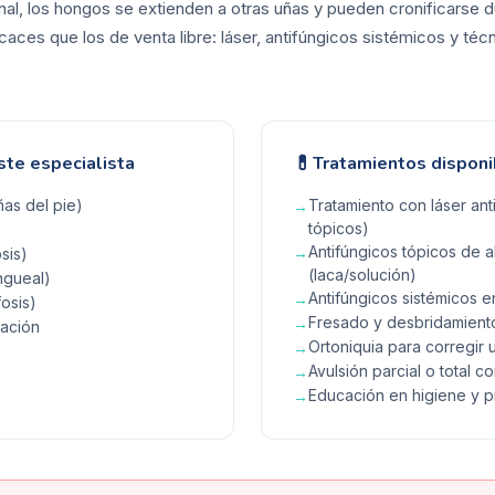
nal, los hongos se extienden a otras uñas y pueden cronificarse 
aces que los de venta libre: láser, antifúngicos sistémicos y técn
💊
ste especialista
Tratamientos disponi
as del pie)
Tratamiento con láser ant
→
tópicos)
Antifúngicos tópicos de a
→
sis)
(laca/solución)
ngueal)
Antifúngicos sistémicos
→
osis)
Fresado y desbridamiento
→
ración
Ortoniquia para corregir 
→
Avulsión parcial o total c
→
Educación en higiene y 
→