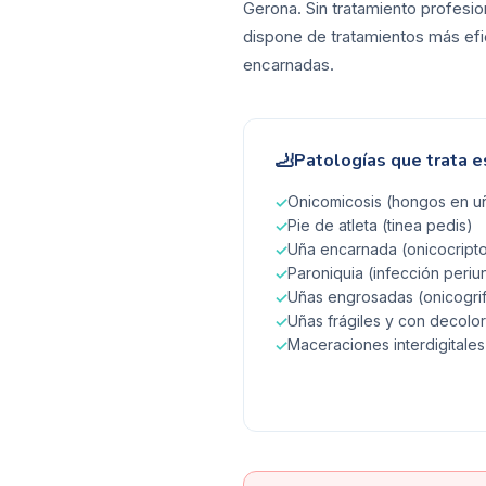
Gerona. Sin tratamiento profesio
dispone de tratamientos más efic
encarnadas.
🦶
Patologías que trata e
Onicomicosis (hongos en uñ
✓
Pie de atleta (tinea pedis)
✓
Uña encarnada (onicocripto
✓
Paroniquia (infección periu
✓
Uñas engrosadas (onicogrif
✓
Uñas frágiles y con decolo
✓
Maceraciones interdigitales
✓