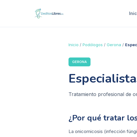
Inic
Inicio
/
Podólogos
/
Gerona
/
Espec
GERONA
Especialist
Tratamiento profesional de o
¿Por qué tratar l
La onicomicosis (infección fúngi