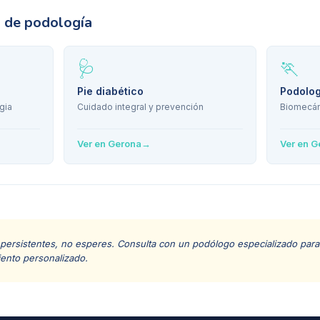
s de podología
🩺
🏃
Pie diabético
Podolog
gia
Cuidado integral y prevención
Biomecán
Ver en
Gerona
→
Ver en
G
 persistentes, no esperes. Consulta con un podólogo especializado para 
iento personalizado.