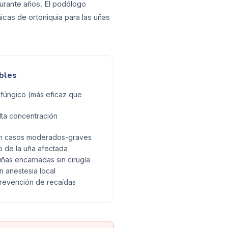
durante años. El podólogo
icas de ortoniquia para las uñas
bles
ifúngico (más eficaz que
lta concentración
 en casos moderados-graves
 de la uña afectada
uñas encarnadas sin cirugía
on anestesia local
prevención de recaídas