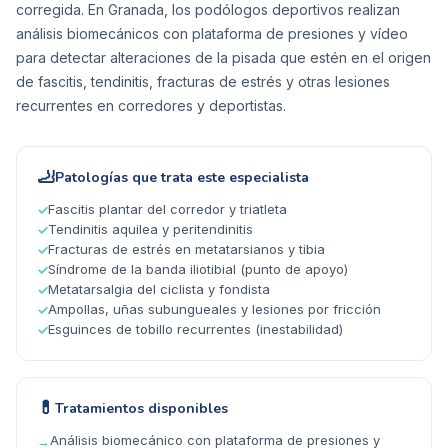
corregida. En Granada, los podólogos deportivos realizan
análisis biomecánicos con plataforma de presiones y vídeo
para detectar alteraciones de la pisada que estén en el origen
de fascitis, tendinitis, fracturas de estrés y otras lesiones
recurrentes en corredores y deportistas.
🦶
Patologías que trata este especialista
Fascitis plantar del corredor y triatleta
✓
Tendinitis aquilea y peritendinitis
✓
Fracturas de estrés en metatarsianos y tibia
✓
Síndrome de la banda iliotibial (punto de apoyo)
✓
Metatarsalgia del ciclista y fondista
✓
Ampollas, uñas subungueales y lesiones por fricción
✓
Esguinces de tobillo recurrentes (inestabilidad)
✓
💊
Tratamientos disponibles
Análisis biomecánico con plataforma de presiones y
→