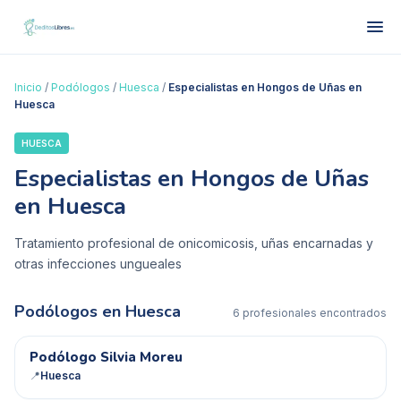
Inicio
/
Podólogos
/
Huesca
/
Especialistas en Hongos de Uñas en
Huesca
HUESCA
Especialistas en Hongos de Uñas
en Huesca
Tratamiento profesional de onicomicosis, uñas encarnadas y
otras infecciones ungueales
Podólogos en
Huesca
6
profesional
es
encontrado
s
PS
Podólogo Silvia Moreu
📍
Huesca