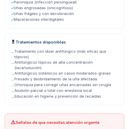
Paroniquia (infección periungueal)
✓
Uñas engrosadas (onicogrifosis)
✓
Uñas frágiles y con decoloración
✓
Maceraciones interdigitales
✓
💊
Tratamientos disponibles
Tratamiento con láser antifúngico (más eficaz que
→
tópicos)
Antifúngicos tópicos de alta concentración
→
(laca/solución)
Antifúngicos sistémicos en casos moderados-graves
→
Fresado y desbridamiento de la uña afectada
→
Ortoniquia para corregir uñas encarnadas sin cirugía
→
Avulsión parcial o total con anestesia local
→
Educación en higiene y prevención de recaídas
→
⚠️
Señales de que necesitas atención urgente