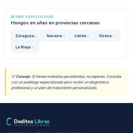
MISMA ESPECIALIDAD
Hongos en uñas
en provincias cercanas
Zaragoza
Navarra
Lleida
Girona
→
→
→
→
La Rioja
→
💡
Consejo:
Si tienes molestias persistentes, no esperes. Consulta
con un podólogo especializado para recibir un diagnóstico
profesional y un plan de tratamiento personalizado.
Deditos
Libres
SALUD DEL PIE EN ESPAÑA