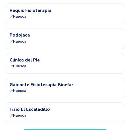
RF
Raquis Fisioterapia
📍
Huesca
P
Podojaca
📍
Huesca
CD
Clínica del Pie
📍
Huesca
GF
Gabinete Fisioterapia Binefar
📍
Huesca
FE
Fisio El Escaladillo
📍
Huesca