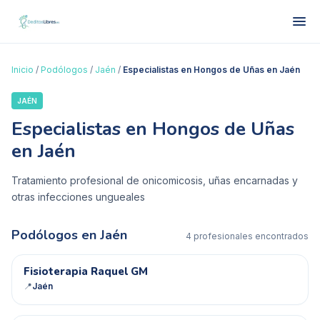
Inicio
/
Podólogos
/
Jaén
/
Especialistas en Hongos de Uñas en Jaén
JAÉN
Especialistas en Hongos de Uñas
en Jaén
Tratamiento profesional de onicomicosis, uñas encarnadas y
otras infecciones ungueales
Podólogos en
Jaén
4
profesional
es
encontrado
s
FR
Fisioterapia Raquel GM
📍
Jaén