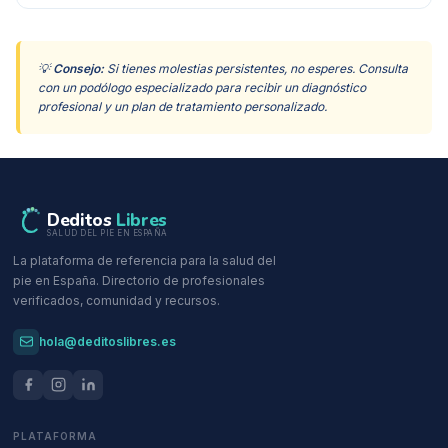
💡
Consejo:
Si tienes molestias persistentes, no esperes. Consulta
con un podólogo especializado para recibir un diagnóstico
profesional y un plan de tratamiento personalizado.
Deditos
Libres
SALUD DEL PIE EN ESPAÑA
La plataforma de referencia para la salud del
pie en España. Directorio de profesionales
verificados, comunidad y recursos.
hola@deditoslibres.es
PLATAFORMA