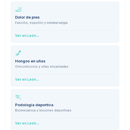
🦶
Dolor de pies
Fascitis, espolón y metatarsalgia
Ver en
León
→
💅
Hongos en uñas
Onicomicosis y uñas encarnadas
Ver en
León
→
🏃
Podología deportiva
Biomecánica y lesiones deportivas
Ver en
León
→