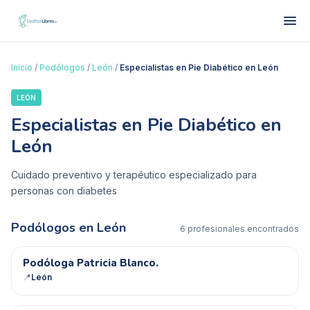
Inicio
/
Podólogos
/
León
/
Especialistas en Pie Diabético en León
LEÓN
Especialistas en Pie Diabético en
León
Cuidado preventivo y terapéutico especializado para
personas con diabetes
Podólogos en
León
6
profesional
es
encontrado
s
PP
Podóloga Patricia Blanco.
📍
León