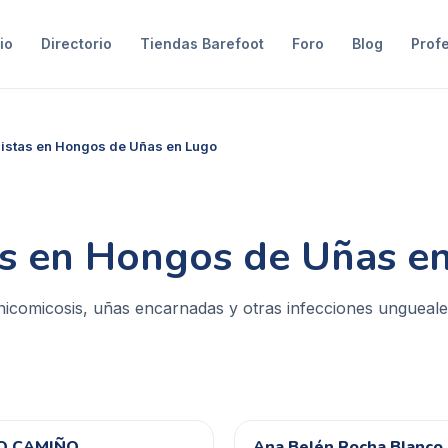
io
Directorio
Tiendas Barefoot
Foro
Blog
Prof
listas en Hongos de Uñas en Lugo
as en Hongos de Uñas e
nicomicosis, uñas encarnadas y otras infecciones ungueal
 O CAMIÑO
Ana Belén Rocha Blanco