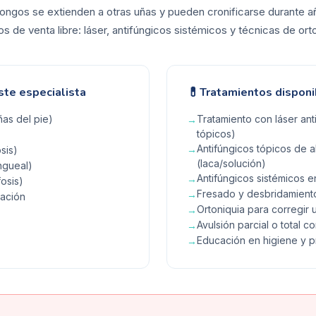
 hongos se extienden a otras uñas y pueden cronificarse durante 
s de venta libre: láser, antifúngicos sistémicos y técnicas de ort
💊
ste especialista
Tratamientos disponi
as del pie)
Tratamiento con láser ant
→
tópicos)
Antifúngicos tópicos de a
→
sis)
(laca/solución)
ngueal)
Antifúngicos sistémicos
→
osis)
Fresado y desbridamiento
→
ración
Ortoniquia para corregir 
→
Avulsión parcial o total c
→
Educación en higiene y 
→