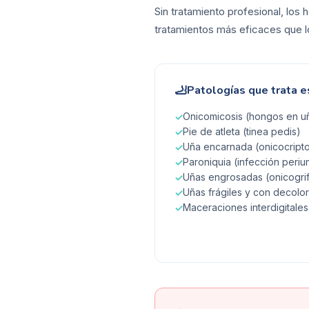
Sin tratamiento profesional, los
tratamientos más eficaces que lo
🦶
Patologías que trata e
Onicomicosis (hongos en uñ
✓
Pie de atleta (tinea pedis)
✓
Uña encarnada (onicocripto
✓
Paroniquia (infección periu
✓
Uñas engrosadas (onicogrif
✓
Uñas frágiles y con decolo
✓
Maceraciones interdigitales
✓