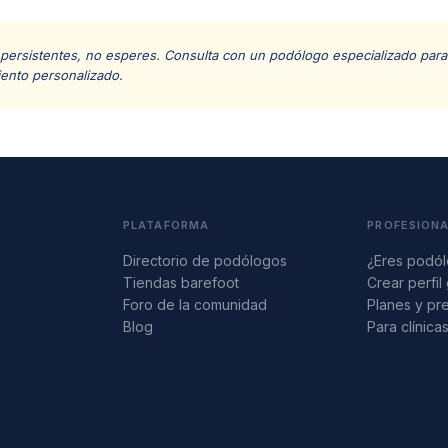
 persistentes, no esperes. Consulta con un podólogo especializado para 
iento personalizado.
PLATAFORMA
PROFESION
Directorio de podólogos
¿Eres podó
Tiendas barefoot
Crear perfil 
Foro de la comunidad
Planes y pr
Blog
Para clínica