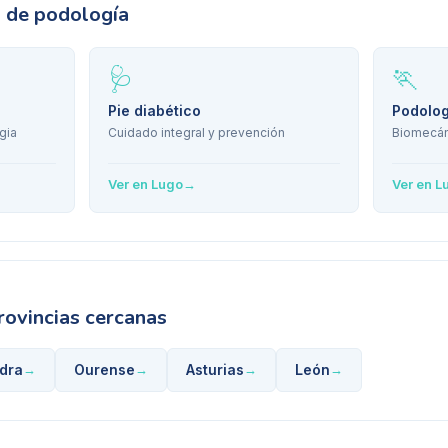
s de podología
🩺
🏃
Pie diabético
Podolog
gia
Cuidado integral y prevención
Biomecán
Ver en
Lugo
→
Ver en
L
rovincias cercanas
dra
Ourense
Asturias
León
→
→
→
→