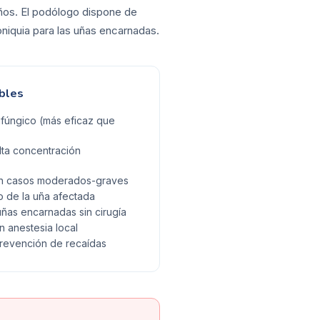
años. El podólogo dispone de
oniquia para las uñas encarnadas.
bles
ifúngico (más eficaz que
lta concentración
 en casos moderados-graves
 de la uña afectada
uñas encarnadas sin cirugía
on anestesia local
prevención de recaídas