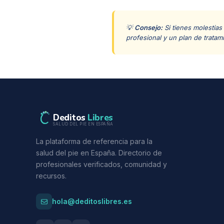
💡
Consejo:
Si tienes molestias
profesional y un plan de tratam
Deditos
Libres
SALUD DEL PIE EN ESPAÑA
La plataforma de referencia para la
salud del pie en España. Directorio de
profesionales verificados, comunidad y
recursos.
hola@deditoslibres.es