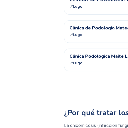
CD
📍
Lugo
CD
Clínica de Podología Mat
📍
Lugo
CP
Clinica Podologica Maite 
📍
Lugo
¿Por qué tratar l
La onicomicosis (infección fúngi