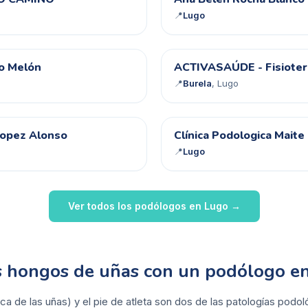
AB
📍
Lugo
A-
eo Melón
ACTIVASAÚDE - Fisiotera
📍
Burela
, Lugo
CP
Lopez Alonso
Clínica Podologica Maite
📍
Lugo
Ver todos los podólogos en
Lugo
→
os hongos de uñas con un podólogo e
ca de las uñas) y el pie de atleta son dos de las patologías pod