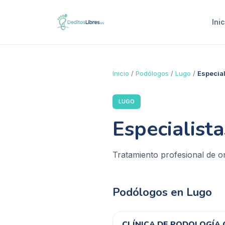
Inic
Inicio
/
Podólogos
/
Lugo
/
Especia
LUGO
Especialist
Tratamiento profesional de o
Podólogos en
Lugo
CLÍNICA DE PODOLOGÍA