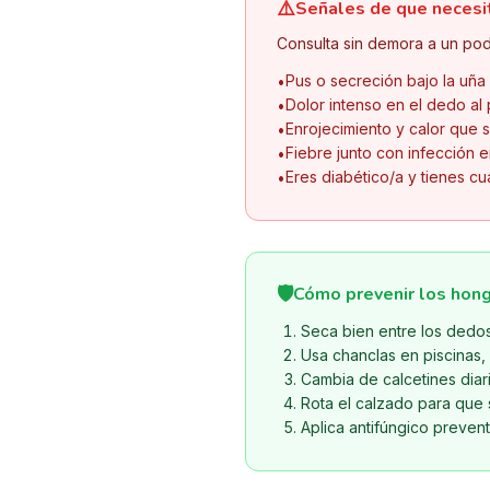
⚠️
Señales de que necesi
Consulta sin demora a un pod
Pus o secreción bajo la uña
•
Dolor intenso en el dedo al
•
Enrojecimiento y calor que s
•
Fiebre junto con infección e
•
Eres diabético/a y tienes cu
•
🛡️
Cómo prevenir los hong
Seca bien entre los dedo
Usa chanclas en piscinas,
Cambia de calcetines diari
Rota el calzado para que 
Aplica antifúngico preven