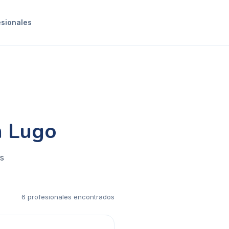
esionales
n Lugo
es
6
profesional
es
encontrado
s