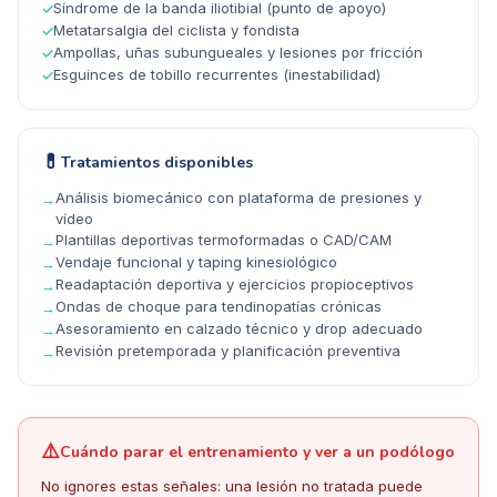
Síndrome de la banda iliotibial (punto de apoyo)
✓
Metatarsalgia del ciclista y fondista
✓
Ampollas, uñas subungueales y lesiones por fricción
✓
Esguinces de tobillo recurrentes (inestabilidad)
✓
💊
Tratamientos disponibles
Análisis biomecánico con plataforma de presiones y
→
vídeo
Plantillas deportivas termoformadas o CAD/CAM
→
Vendaje funcional y taping kinesiológico
→
Readaptación deportiva y ejercicios propioceptivos
→
Ondas de choque para tendinopatías crónicas
→
Asesoramiento en calzado técnico y drop adecuado
→
Revisión pretemporada y planificación preventiva
→
⚠️
Cuándo parar el entrenamiento y ver a un podólogo
No ignores estas señales: una lesión no tratada puede