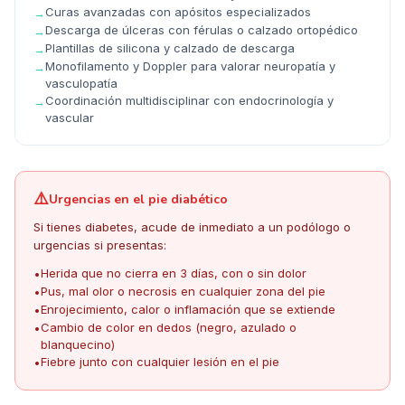
Curas avanzadas con apósitos especializados
→
Descarga de úlceras con férulas o calzado ortopédico
→
Plantillas de silicona y calzado de descarga
→
Monofilamento y Doppler para valorar neuropatía y
→
vasculopatía
Coordinación multidisciplinar con endocrinología y
→
vascular
⚠️
Urgencias en el pie diabético
Si tienes diabetes, acude de inmediato a un podólogo o
urgencias si presentas:
Herida que no cierra en 3 días, con o sin dolor
•
Pus, mal olor o necrosis en cualquier zona del pie
•
Enrojecimiento, calor o inflamación que se extiende
•
Cambio de color en dedos (negro, azulado o
•
blanquecino)
Fiebre junto con cualquier lesión en el pie
•