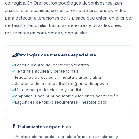
corregida. En Orense, los podólogos deportivos realizan
análisis biomecánicos con plataforma de presiones y vídeo
para detectar alteraciones de la pisada que estén en el origen
de fascitis, tendinitis, fracturas de estrés y otras lesiones
recurrentes en corredores y deportistas.
🦶
Patologías que trata este especialista
Fascitis plantar del corredor y triatleta
✓
Tendinitis aquilea y peritendinitis
✓
Fracturas de estrés en metatarsianos y tibia
✓
Síndrome de la banda iliotibial (punto de apoyo)
✓
Metatarsalgia del ciclista y fondista
✓
Ampollas, uñas subungueales y lesiones por fricción
✓
Esguinces de tobillo recurrentes (inestabilidad)
✓
💊
Tratamientos disponibles
Análisis biomecánico con plataforma de presiones y
→