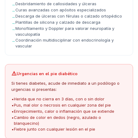
Desbridamiento de callosidades y úlceras
→
Curas avanzadas con apósitos especializados
→
Descarga de úlceras con férulas o calzado ortopédico
→
Plantillas de silicona y calzado de descarga
→
Monofilamento y Doppler para valorar neuropatía y
→
vasculopatía
Coordinación multidisciplinar con endocrinología y
→
vascular
⚠️
Urgencias en el pie diabético
Si tienes diabetes, acude de inmediato a un podólogo o
urgencias si presentas:
Herida que no cierra en 3 días, con o sin dolor
•
Pus, mal olor o necrosis en cualquier zona del pie
•
Enrojecimiento, calor o inflamación que se extiende
•
Cambio de color en dedos (negro, azulado o
•
blanquecino)
Fiebre junto con cualquier lesión en el pie
•