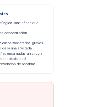
bles
ifúngico (más eficaz que
lta concentración
 en casos moderados-graves
 de la uña afectada
uñas encarnadas sin cirugía
on anestesia local
prevención de recaídas