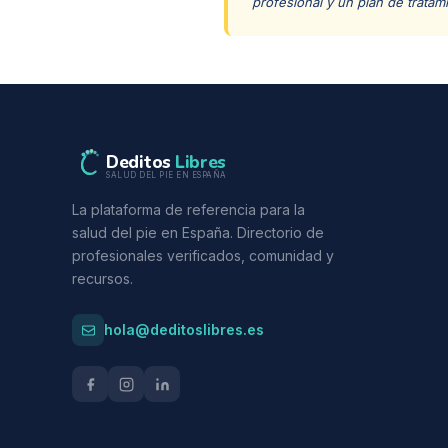
profesional y un plan de tratam
Deditos
Libres
SALUD DEL PIE EN ESPAÑA
La plataforma de referencia para la
salud del pie en España. Directorio de
profesionales verificados, comunidad y
recursos.
hola@deditoslibres.es