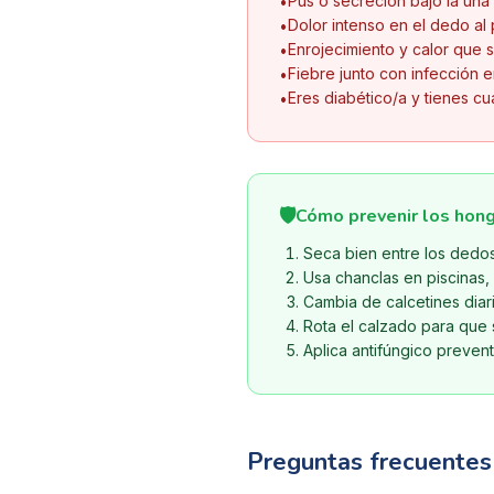
Pus o secreción bajo la uña
•
Dolor intenso en el dedo al
•
Enrojecimiento y calor que s
•
Fiebre junto con infección e
•
Eres diabético/a y tienes cu
•
🛡️
Cómo prevenir los hong
Seca bien entre los dedo
Usa chanclas en piscinas,
Cambia de calcetines diari
Rota el calzado para que 
Aplica antifúngico preven
Preguntas frecuentes