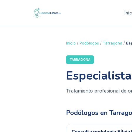
Inic
Inicio
/
Podólogos
/
Tarragona
/
Es
TARRAGONA
Especialist
Tratamiento profesional de o
Podólogos en
Tarrag
Consulta podologia Sílvia