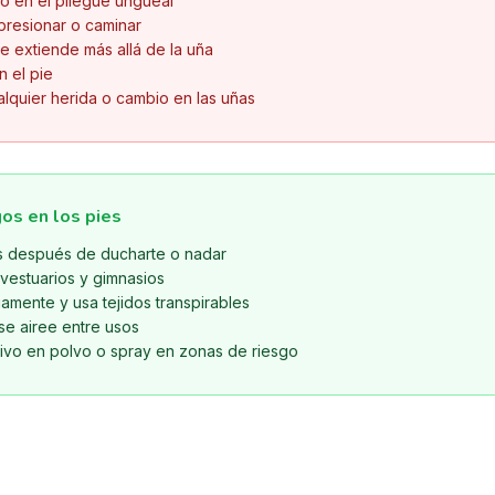
 o en el pliegue ungueal
 presionar o caminar
e extiende más allá de la uña
n el pie
alquier herida o cambio en las uñas
os en los pies
s después de ducharte o nadar
 vestuarios y gimnasios
amente y usa tejidos transpirables
se airee entre usos
tivo en polvo o spray en zonas de riesgo