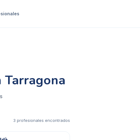
esionales
n Tarragona
es
3
profesional
es
encontrado
s
aldà