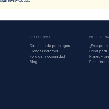
iento personalizado.
PLATAFORMA
PROFESION
Directorio de podólogos
¿Eres podó
Tiendas barefoot
Crear perfil 
Foro de la comunidad
Planes y pr
Blog
Para clínica