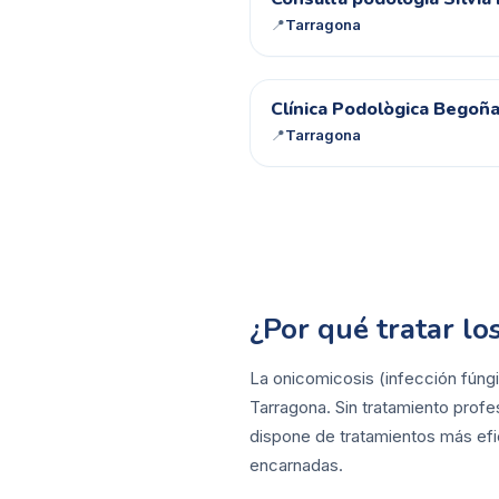
CP
📍
Tarragona
CP
Clínica Podològica Begoña
📍
Tarragona
¿Por qué tratar l
La onicomicosis (infección fúngi
Tarragona. Sin tratamiento profe
dispone de tratamientos más efic
encarnadas.