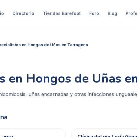
io
Directorio
Tiendas Barefoot
Foro
Blog
Prof
pecialistas en Hongos de Uñas en Tarragona
as en Hongos de Uñas e
nicomicosis, uñas encarnadas y otras infecciones ungueal
ona
 Lapaz
Clínica del pie Lucía Gav