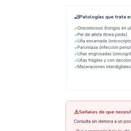
🦶
Patologías que trata e
Onicomicosis (hongos en uñ
✓
Pie de atleta (tinea pedis)
✓
Uña encarnada (onicocripto
✓
Paroniquia (infección periu
✓
Uñas engrosadas (onicogrif
✓
Uñas frágiles y con decolo
✓
Maceraciones interdigitales
✓
⚠️
Señales de que necesi
Consulta sin demora a un pod