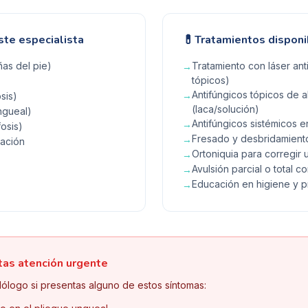
💊
ste especialista
Tratamientos disponi
as del pie)
Tratamiento con láser ant
→
tópicos)
Antifúngicos tópicos de a
→
sis)
(laca/solución)
ngueal)
Antifúngicos sistémicos
→
osis)
Fresado y desbridamiento
→
ración
Ortoniquia para corregir 
→
Avulsión parcial o total c
→
Educación en higiene y 
→
tas atención urgente
ólogo si presentas alguno de estos síntomas: