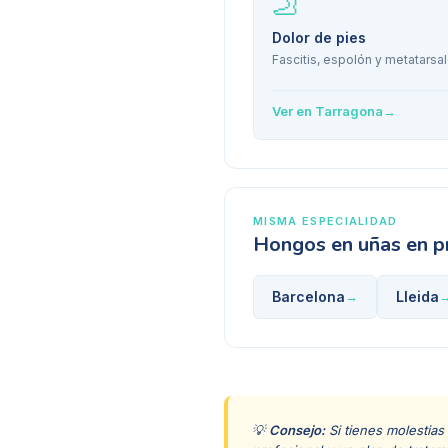
🦶
Dolor de pies
Fascitis, espolón y metatarsal
Ver en
Tarragona
→
MISMA ESPECIALIDAD
Hongos en uñas
en p
Barcelona
Lleida
→
💡
Consejo:
Si tienes molestias