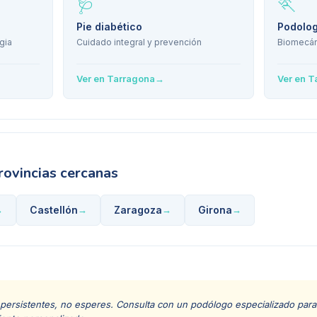
🩺
🏃
Pie diabético
Podolog
gia
Cuidado integral y prevención
Biomecán
Ver en
Tarragona
→
Ver en
T
rovincias cercanas
Castellón
Zaragoza
Girona
→
→
→
→
 persistentes, no esperes. Consulta con un podólogo especializado para 