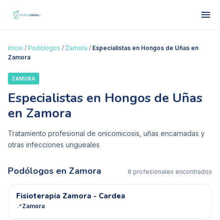
Inicio
/
Podólogos
/
Zamora
/
Especialistas en Hongos de Uñas en
Zamora
ZAMORA
Especialistas en Hongos de Uñas
en Zamora
Tratamiento profesional de onicomicosis, uñas encarnadas y
otras infecciones ungueales
Podólogos en
Zamora
6
profesional
es
encontrado
s
FZ
Fisioterapia Zamora - Cardea
📍
Zamora