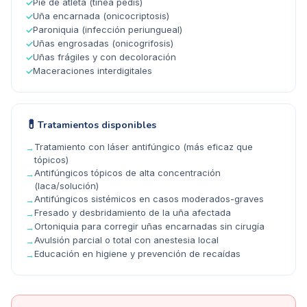
Pie de atleta (tinea pedis)
✓
Uña encarnada (onicocriptosis)
✓
Paroniquia (infección periungueal)
✓
Uñas engrosadas (onicogrifosis)
✓
Uñas frágiles y con decoloración
✓
Maceraciones interdigitales
✓
💊
Tratamientos disponibles
Tratamiento con láser antifúngico (más eficaz que
→
tópicos)
Antifúngicos tópicos de alta concentración
→
(laca/solución)
Antifúngicos sistémicos en casos moderados-graves
→
Fresado y desbridamiento de la uña afectada
→
Ortoniquia para corregir uñas encarnadas sin cirugía
→
Avulsión parcial o total con anestesia local
→
Educación en higiene y prevención de recaídas
→