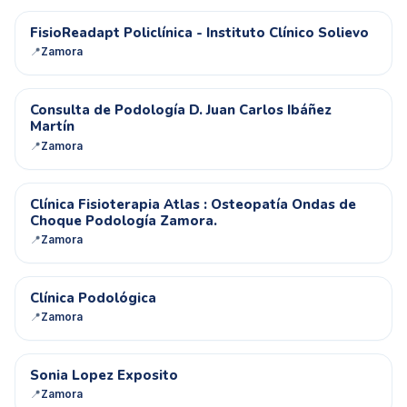
FP
FisioReadapt Policlínica - Instituto Clínico Solievo
📍
Zamora
CD
Consulta de Podología D. Juan Carlos Ibáñez
Martín
📍
Zamora
CF
Clínica Fisioterapia Atlas : Osteopatía Ondas de
Choque Podología Zamora.
📍
Zamora
CP
Clínica Podológica
📍
Zamora
SL
Sonia Lopez Exposito
📍
Zamora