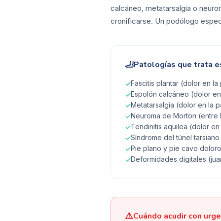
calcáneo, metatarsalgia o neuro
cronificarse. Un podólogo especia
🦶
Patologías que trata e
Fascitis plantar (dolor en la
✓
Espolón calcáneo (dolor en 
✓
Metatarsalgia (dolor en la p
✓
Neuroma de Morton (entre 
✓
Tendinitis aquilea (dolor en
✓
Síndrome del túnel tarsiano
✓
Pie plano y pie cavo dolor
✓
Deformidades digitales (ju
✓
⚠️
Cuándo acudir con urge