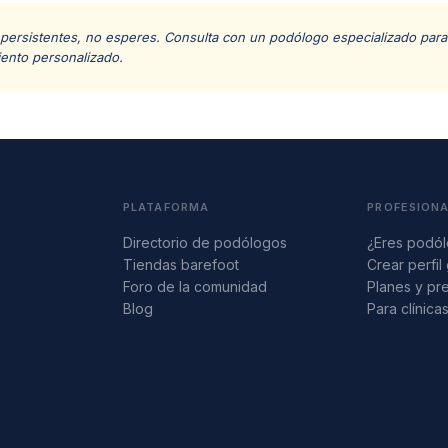
 persistentes, no esperes. Consulta con un podólogo especializado para 
iento personalizado.
PLATAFORMA
PROFESION
Directorio de podólogos
¿Eres podó
Tiendas barefoot
Crear perfil 
Foro de la comunidad
Planes y pr
Blog
Para clínica