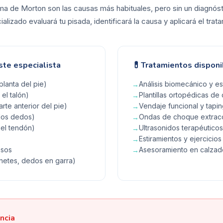
ma de Morton son las causas más habituales, pero sin un diagnóst
lizado evaluará tu pisada, identificará la causa y aplicará el tra
💊
ste especialista
Tratamientos disponi
 planta del pie)
Análisis biomecánico y es
→
el talón)
Plantillas ortopédicas d
→
arte anterior del pie)
Vendaje funcional y tapi
→
los dedos)
Ondas de choque extrac
→
 el tendón)
Ultrasonidos terapéuticos 
→
Estiramientos y ejercicios
→
osos
Asesoramiento en calza
→
anetes, dedos en garra)
ncia