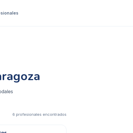
esionales
Zaragoza
odales
6
profesional
es
encontrado
s
cos