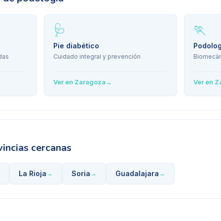
🩺
🏃
Pie diabético
Podolog
das
Cuidado integral y prevención
Biomecán
Ver en
Zaragoza
→
Ver en
Z
incias cercanas
La Rioja
Soria
Guadalajara
→
→
→