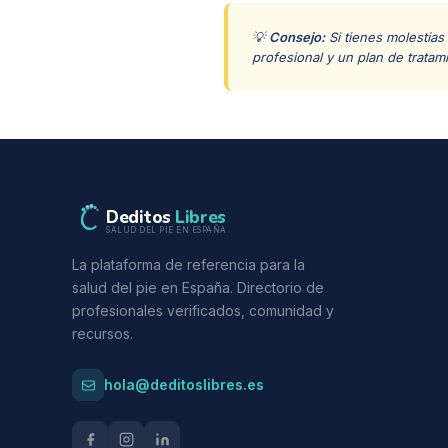
💡
Consejo:
Si tienes molestias
profesional y un plan de tratam
Deditos
Libres
SALUD DEL PIE EN ESPAÑA
La plataforma de referencia para la
salud del pie en España. Directorio de
profesionales verificados, comunidad y
recursos.
hola@deditoslibres.es