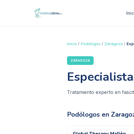
Inic
Inicio
/
Podólogos
/
Zaragoza
/
Esp
ZARAGOZA
Especialist
Tratamiento experto en fasciti
Podólogos en
Zarago
Global Therapy Mallén