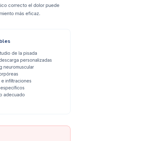
ico correcto el dolor puede
tamiento más eficaz.
bles
tudio de la pisada
e descarga personalizadas
ng neuromuscular
orpóreas
e infiltraciones
 específicos
do adecuado