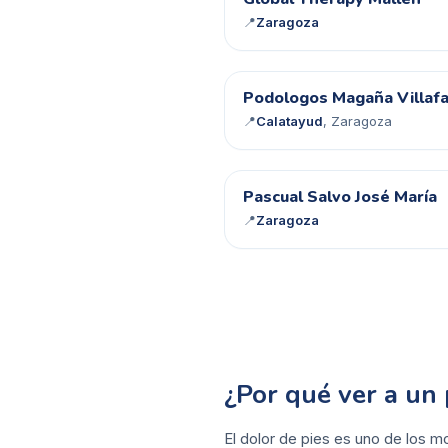
GT
📍
Zaragoza
PM
Podologos Magaña Villafa
📍
Calatayud
, Zaragoza
PS
Pascual Salvo José María
📍
Zaragoza
¿Por qué ver a un
El dolor de pies es uno de los m