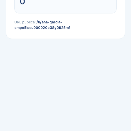
0
URL publica:
/u/ana-garcia-
cmpe5lscu000020p38y0925mf