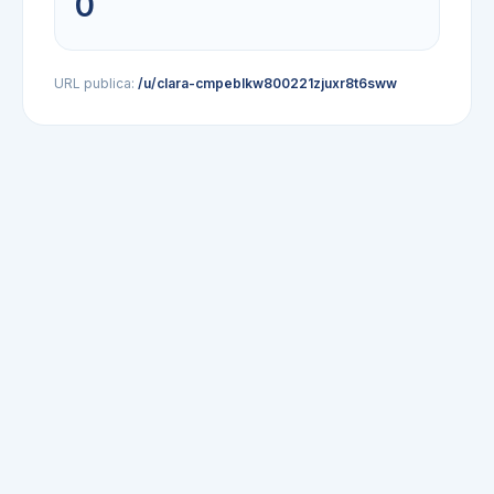
0
URL publica:
/u/clara-cmpeblkw800221zjuxr8t6sww