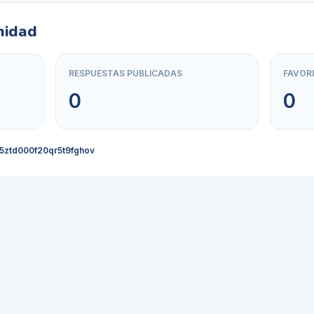
nidad
RESPUESTAS PUBLICADAS
FAVOR
0
0
5ztd000f20qr5t9fghov