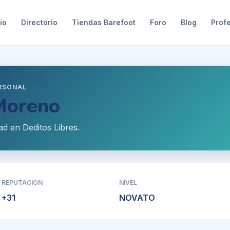
io
Directorio
Tiendas Barefoot
Foro
Blog
Prof
ERSONAL
Moreno
ad en Deditos Libres.
REPUTACION
NIVEL
+
31
NOVATO