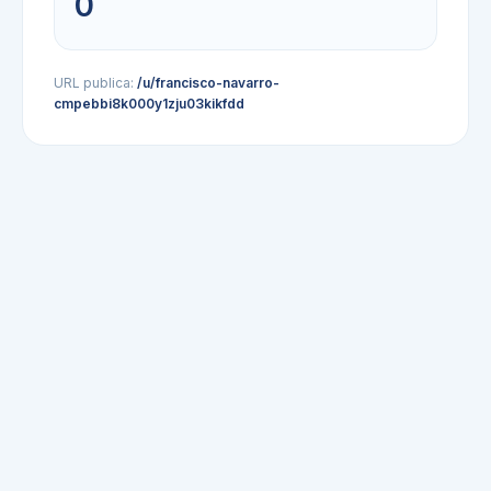
0
URL publica:
/u/francisco-navarro-
cmpebbi8k000y1zju03kikfdd