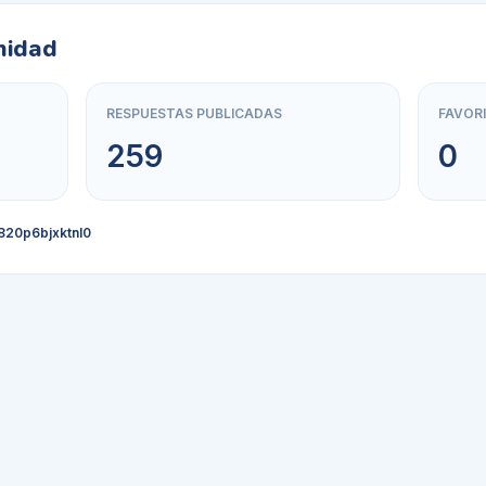
nidad
RESPUESTAS PUBLICADAS
FAVOR
259
0
820p6bjxktnl0