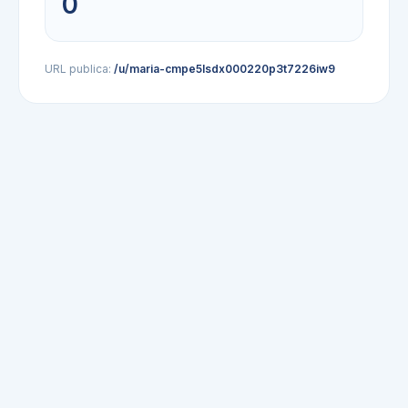
0
URL publica:
/u/maria-cmpe5lsdx000220p3t7226iw9