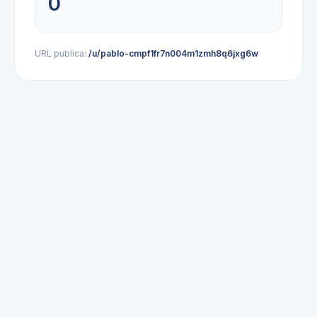
0
URL publica:
/u/pablo-cmpf1fr7n004m1zmh8q6jxg6w