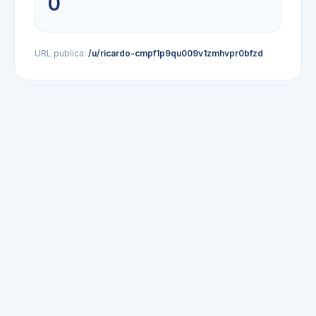
0
URL publica:
/u/ricardo-cmpf1p9qu009v1zmhvpr0bfzd